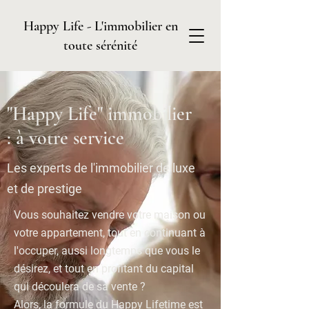
Happy Life - L'immobilier en
toute sérénité
"Happy Life" immobilier
: à votre service
Les experts de l'immobilier de luxe
et de prestige
Vous souhaitez vendre votre maison ou
votre appartement, tout en continuant à
l'occuper, aussi longtemps que vous le
désirez, et tout en profitant du capital
qui découlera de sa vente ?
Alors, la formule du Happy Lifetime est