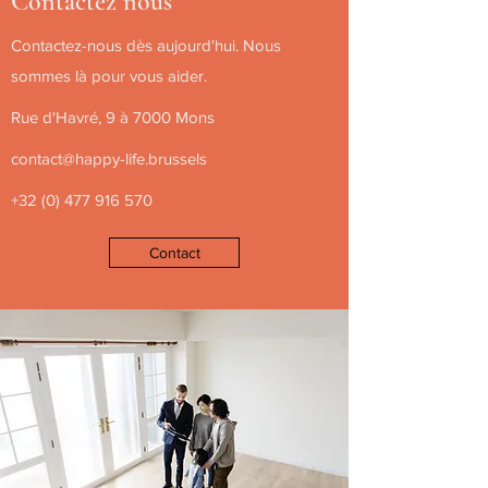
Contactez nous
Contactez-nous dès aujourd'hui. Nous
sommes là pour vous aider.
Rue d'Havré, 9 à 7000 Mons
contact@happy-life.brussels
+32 (0) 477 916 570
Contact