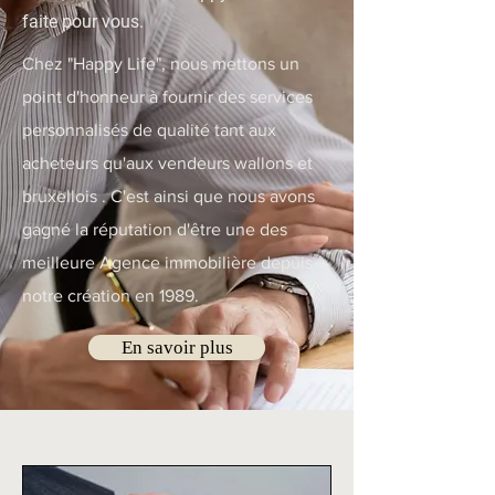
faite pour vous.
Chez "Happy Life", nous mettons un
point d'honneur à fournir des services
personnalisés de qualité tant aux
acheteurs qu'aux vendeurs wallons et
bruxellois . C'est ainsi que nous avons
gagné la réputation d'être une des
meilleure Agence immobilière depuis
notre création en 1989.
En savoir plus